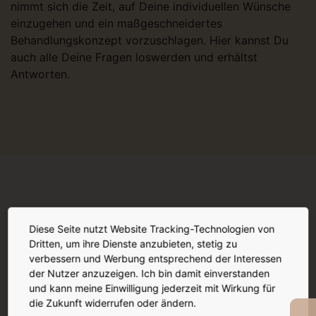
nimmt sich die Zeit, auf Deine individuellen Wünsche
einzugehen und ein maßgeschneidertes
Behandlungskonzept vorzuschlagen. Hier kannst Du
auch alle Deine Fragen loswerden und erhältst
Antworten.
Mehr Hard Facts
Diese Seite nutzt Website Tracking-Technologien von
Dritten, um ihre Dienste anzubieten, stetig zu
verbessern und Werbung entsprechend der Interessen
der Nutzer anzuzeigen. Ich bin damit einverstanden
und kann meine Einwilligung jederzeit mit Wirkung für
die Zukunft widerrufen oder ändern.
Wirkung