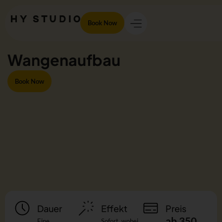
Book Now
Wangenaufbau
Book Now
Dauer
Effekt
Preis
ab 350
Eine
Sofort, wobei