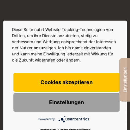
Diese Seite nutzt Website Tracking-Technologien von
Dritten, um ihre Dienste anzubieten, stetig zu
Laser
Medizinische
verbessern und Werbung entsprechend der Interessen
Behandlungen
Kosmetik
der Nutzer anzuzeigen. Ich bin damit einverstanden
ab 300 €
ab 90 €
und kann meine Einwilligung jederzeit mit Wirkung für
die Zukunft widerrufen oder ändern.
Einstellungen
Cookies akzeptieren
Weitere
Haut-
Behandlungen
optimierungen
Einstellungen
ab 250 €
ab 250 €
Powered by
Impressum
|
Datenschutzerklärung