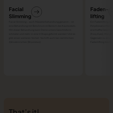
Facial
Faden-
Slimming
lifting
Facial Slimming – auch Masseterbehandlung genannt – ist
Ein Fadenlifting mi
eine Behandlung mit Botulinum im Bereich des Kaumuskels.
Polydioxanonfäden 
Mit dieser Behandlung kann Deine untere Gesichtsform
erschlaffte Gesicht
schmaler und mehr in eine V-Shape geformt werden! Und es
(Foxy-Eyes), Wangen,
gibt einen weiteren Vorteil: Sie hilft auch bei nächtlichem
Gegensatz zu einer 
Zähneknirschen (Bruxismus).
Fadenlifting deutlich
That’s it!