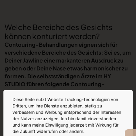
Welche Bereiche des Gesichts
können konturiert werden?
Contouring-Behandlungen eignen sich für
verschiedene Bereiche des Gesichts: Sei es, um
Deiner Jawline eine markanteren Ausdruck zu
geben oder Deine Nase etwas harmonischer zu
formen. Die selbstständigen Ärzte im HY
STUDIO führen folgende Contouring-
Behandlungen durch:
Facial Slimming im Bereich des Kaumuskels
Diese Seite nutzt Website Tracking-Technologien von
Dritten, um ihre Dienste anzubieten, stetig zu
Fadenlifting im Gesicht oder am Hals
verbessern und Werbung entsprechend der Interessen
der Nutzer anzuzeigen. Ich bin damit einverstanden
Jawline-Korrekturen
und kann meine Einwilligung jederzeit mit Wirkung für
Kinnkorrektur
die Zukunft widerrufen oder ändern.