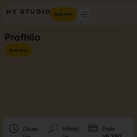
Book Now
Profhilo
Book Now
Dauer
Effekt
Preis
ab 350
Eine
Der