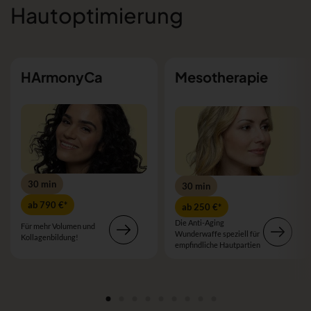
Hautoptimierung
HArmonyCa
Mesotherapie
30 min
30 min
ab 790 €*
ab 250 €*
Die Anti-Aging
Für mehr Volumen und
Wunderwaffe speziell für
Kollagenbildung!
empfindliche Hautpartien