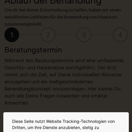
Ablauf der Behandlung
Um dir bei deiner Entscheidung zu helfen, haben wir einen
detaillierten Leitfaden für die Anwendung von Hyaluron
zusammengestellt.
1
2
3
4
Beratungstermin
Während des Beratungstermins wird eine umfassende
Gesichts- und Hautanalyse durchgeführt. Der Arzt
nimmt sich die Zeit, auf Deine individuellen Wünsche
einzugehen und ein maßgeschneidertes
Behandlungskonzept vorzuschlagen. Hier kannst Du
auch alle Deine Fragen loswerden und erhältst
Antworten.
Diese Seite nutzt Website Tracking-Technologien von
Dritten, um ihre Dienste anzubieten, stetig zu