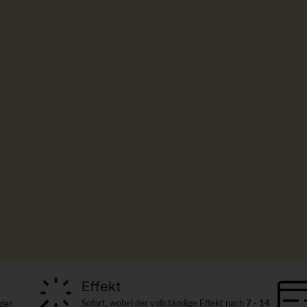
Effekt
Sofort, wobei der vollständige Effekt nach
7 - 14
 der