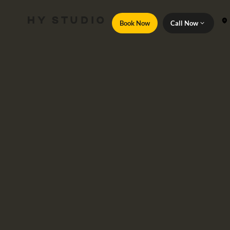
Book Now
Call Now