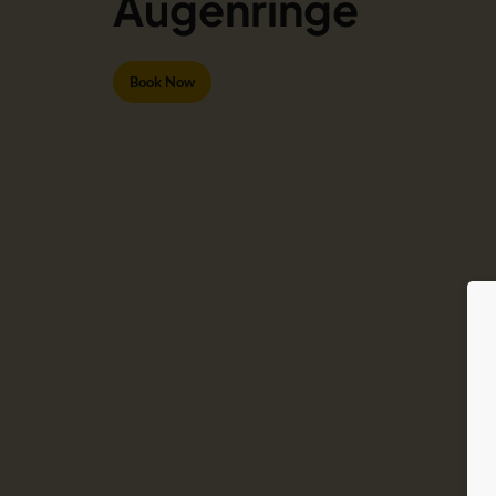
Augenringe
Book Now