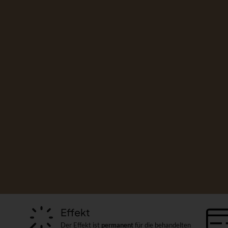
Effekt
Der Effekt ist
permanent
für die behandelten