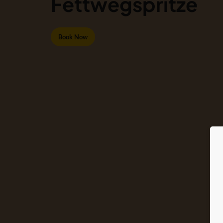
Fettwegspritze
Book Now