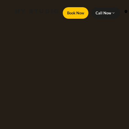
Book Now
Call Now