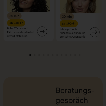
30 min
30 min
ab 240 €*
ab 190 €*
Baby BTX mindert
Schön geformte
Fältchen und verhindert
Augenbrauen und eine
deren Entstehung.
erfrischte Augenpartie!
Beratungs­
gespräch