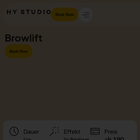
Book Now
Browlift
Book Now
Dauer
Effekt
Preis
ab 190
Eine
Bei
Botulinum