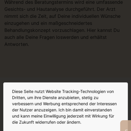
Während des Beratungstermins wird eine umfassende
Gesichts- und Hautanalyse durchgeführt. Der Arzt
nimmt sich die Zeit, auf Deine individuellen Wünsche
einzugehen und ein maßgeschneidertes
Behandlungskonzept vorzuschlagen. Hier kannst Du
auch alle Deine Fragen loswerden und erhältst
Antworten.
Diese Seite nutzt Website Tracking-Technologien von
Dritten, um ihre Dienste anzubieten, stetig zu
verbessern und Werbung entsprechend der Interessen
Mehr Hard Facts
der Nutzer anzuzeigen. Ich bin damit einverstanden
und kann meine Einwilligung jederzeit mit Wirkung für
die Zukunft widerrufen oder ändern.